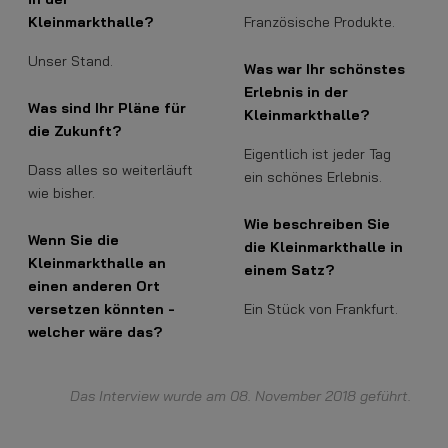
Kleinmarkthalle?
Französische Produkte.
Unser Stand.
Was war Ihr schönstes
Erlebnis in der
Was sind Ihr Pläne für
Kleinmarkthalle?
die Zukunft?
Eigentlich ist jeder Tag
Dass alles so weiterläuft
ein schönes Erlebnis.
wie bisher.
Wie beschreiben Sie
Wenn Sie die
die Kleinmarkthalle in
Kleinmarkthalle an
einem Satz?
einen anderen Ort
versetzen könnten -
Ein Stück von Frankfurt.
welcher wäre das?
Das Interview wurde am 08. November 2018 geführt.